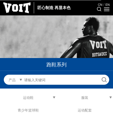
/
CN
EN
匠心制造 再显本色
跑鞋系列
产品
运动鞋
服装
青少年篮球鞋
运动配套