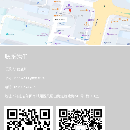
联系我们
联系人: 蔡益辉
邮箱: 79994511@qq.com
电话: 15790647496
地址：福建省莆田市城厢区凤凰山街道新塘街542号1梯201室